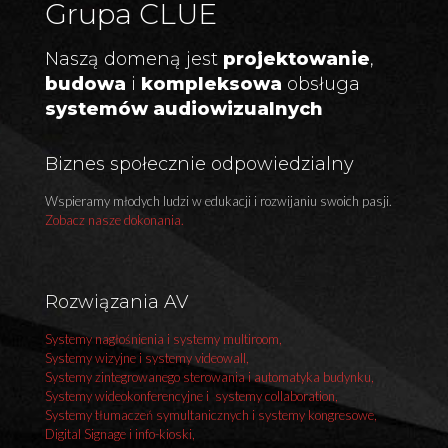
Grupa CLUE
Naszą domeną jest
projektowanie
,
budowa
i
kompleksowa
obsługa
systemów audiowizualnych
Biznes społecznie odpowiedzialny
Wspieramy młodych ludzi w edukacji i rozwijaniu swoich pasji.
Zobacz nasze dokonania.
Rozwiązania AV
Systemy nagłośnienia i systemy multiroom,
Systemy wizyjne i systemy videowall,
Systemy zintegrowanego sterowania i automatyka budynku,
Systemy wideokonferencyjne i systemy collaboration,
Systemy tłumaczeń symultanicznych i systemy kongresowe,
Digital Signage i info-kioski,