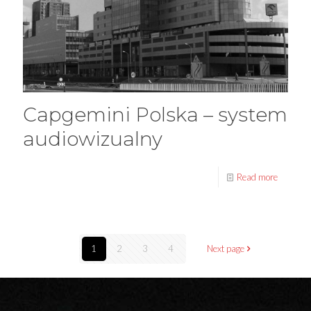
Capgemini Polska – system
audiowizualny
Read more
1
2
3
4
Next page