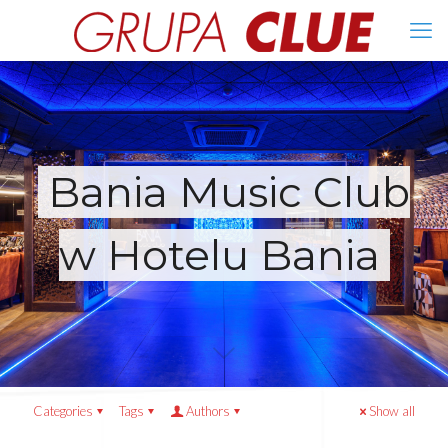
Bania Music Club
w Hotelu Bania
Categories
Tags
Authors
Show all