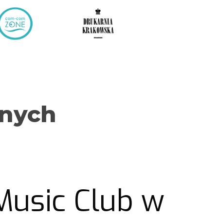
lnych
Music Club w