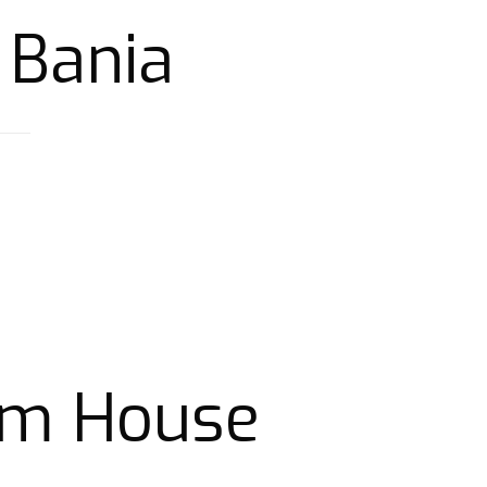
 Bania
om House