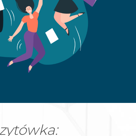
izytówka: