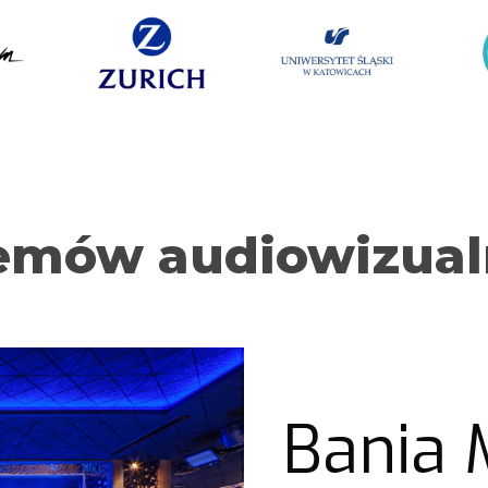
emów audiowizua
Bania 