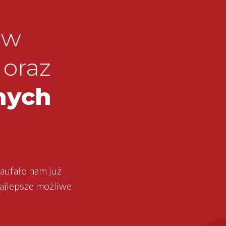
w
 oraz
nych
aufało nam już
ajlepsze możliwe