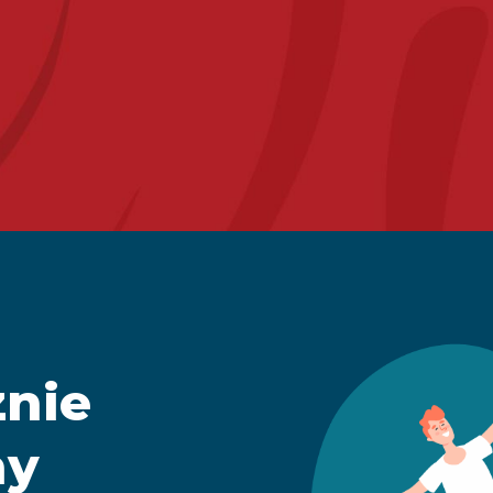
znie
ny