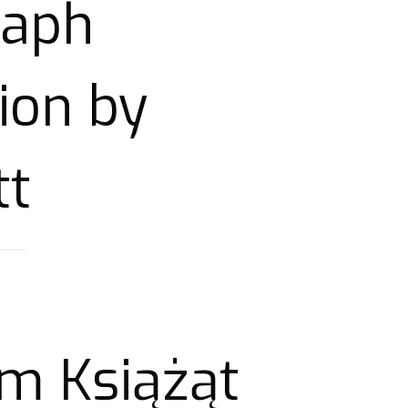
raph
ion by
tt
m Książąt