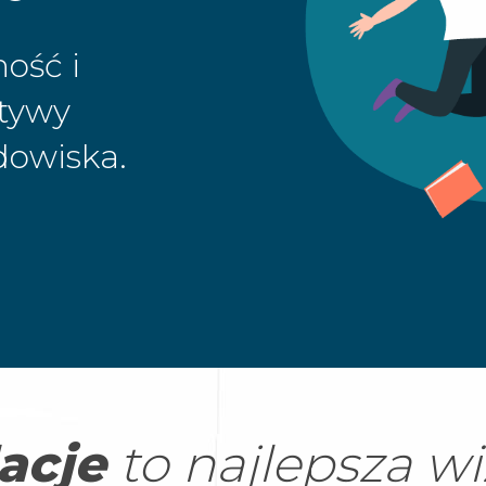
ość i
atywy
dowiska.
acje
to najlepsza w