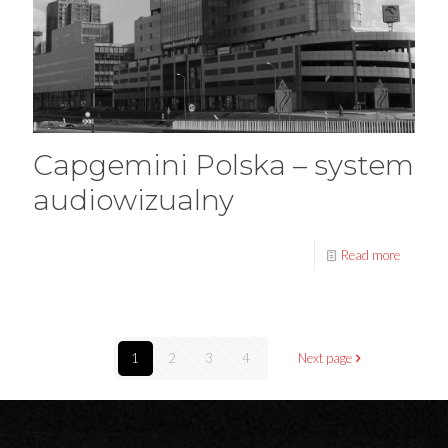
Capgemini Polska – system
audiowizualny
Read more
1
2
3
4
Next page