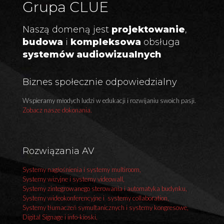
Grupa CLUE
Naszą domeną jest
projektowanie
,
budowa
i
kompleksowa
obsługa
systemów audiowizualnych
Biznes społecznie odpowiedzialny
Wspieramy młodych ludzi w edukacji i rozwijaniu swoich pasji.
Zobacz nasze dokonania.
Rozwiązania AV
Systemy nagłośnienia i systemy multiroom,
Systemy wizyjne i systemy videowall,
Systemy zintegrowanego sterowania i automatyka budynku,
Systemy wideokonferencyjne i systemy collaboration,
Systemy tłumaczeń symultanicznych i systemy kongresowe,
Digital Signage i info-kioski,