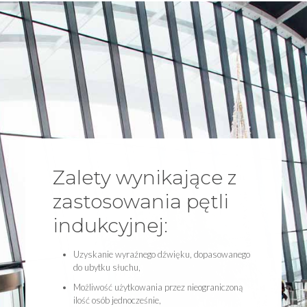
Zalety wynikające z
zastosowania pętli
indukcyjnej:
Uzyskanie wyraźnego dźwięku, dopasowanego
do ubytku słuchu,
Możliwość użytkowania przez nieograniczoną
ilość osób jednocześnie,