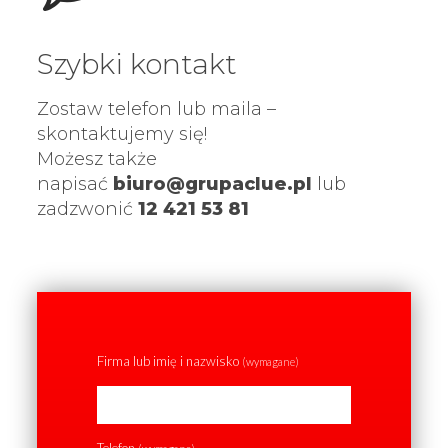
Szybki kontakt
Zostaw telefon lub maila –
skontaktujemy się!
Możesz także
napisać
biuro@grupaclue.pl
lub
zadzwonić
12 421 53 81
Firma lub imię i nazwisko
(wymagane)
Telefon