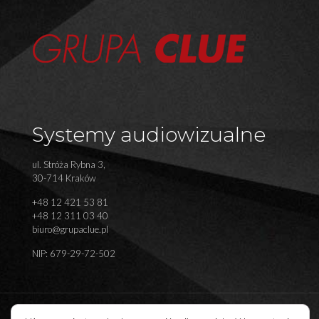
Systemy audiowizualne
ul. Stróża Rybna 3,
30-714 Kraków
+48 12 421 53 81
+48 12 311 03 40
biuro@grupaclue.pl
NIP: 679-29-72-502