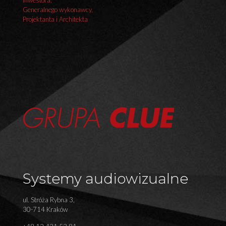
Inwestora,
Generalnego wykonawcy,
Projektanta i Architekta
Systemy audiowizualne
ul. Stróża Rybna 3,
30-714 Kraków