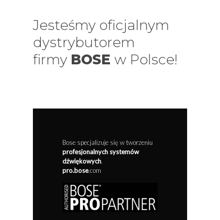
Jesteśmy oficjalnym
dystrybutorem
firmy
BOSE
w Polsce!
Bose specjalizuje się w tworzeniu
profesjonalnych systemów
dźwiękowych
.
pro.bose
.com