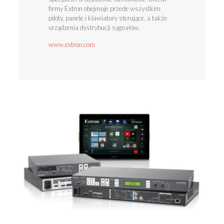
firmy Extron obejmuje przede wszystkim
piloty, panele i klawiatury sterujące, a także
urządzenia dystrybucji sygnałów.
www.extron.com