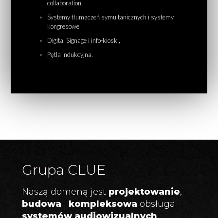
collaboration,
Systemy tłumaczeń symultanicznych i systemy
kongresowe,
Digital Signage i info-kioski,
Pętla indukcyjna.
Grupa CLUE
Naszą domeną jest
projektowanie
,
budowa
i
kompleksowa
obsługa
systemów audiowizualnych