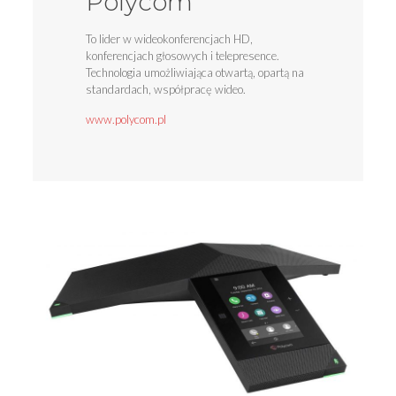
Polycom
To lider w wideokonferencjach HD,
konferencjach głosowych i telepresence.
Technologia umożliwiająca otwartą, opartą na
standardach, współpracę wideo.
www.polycom.pl