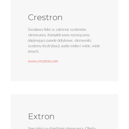
Crestron
Światowy lider w zakresie systemów
sterowania. Kompleksowe rozwiązania
obejmujące panele dotykowe, sterowniki,
systemy dystrybucji audio wideo i wiele, wiele
innych.
www.crestron.com
Extron
Specjaliści w dziedzinie sterowania. Oferta