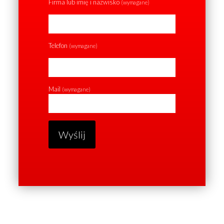
Firma lub imię i nazwisko
(wymagane)
Telefon
(wymagane)
Mail
(wymagane)